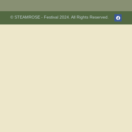
F
© STEAMROSE - Festival 2024. All Rights Reserved.
a
c
e
b
o
o
k