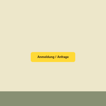
MITMACHEN
Ihr wollt ein Teil davon sein?
Dann verliert keine Zeit und meldet euch noch heute
an. Egal ob Aussteller, Händler oder Versorger,
schickt uns gerne Eure Anfrage.
Anmeldung / Anfrage